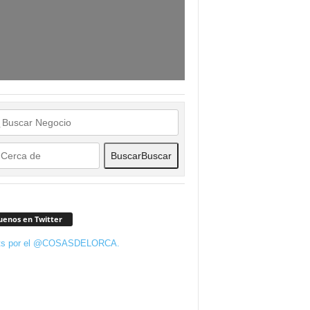
Buscar
Buscar
uenos en Twitter
ts por el @COSASDELORCA.