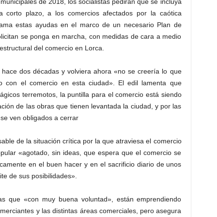
municipales de 2018, los socialistas pedirán que se incluya
 corto plazo, a los comercios afectados por la caótica
clama estas ayudas en el marco de un necesario Plan de
solicitan se ponga en marcha, con medidas de cara a medio
estructural del comercio en Lorca.
a hace dos décadas y volviera ahora «no se creería lo que
o con el comercio en esta ciudad». El edil lamenta que
rágicos terremotos, la puntilla para el comercio está siendo
ación de las obras que tienen levantada la ciudad, y por las
se ven obligados a cerrar
ble de la situación crítica por la que atraviesa el comercio
opular «agotado, sin ideas, que espera que el comercio se
camente en el buen hacer y en el sacrificio diario de unos
te de sus posibilidades».
tivas que «con muy buena voluntad», están emprendiendo
erciantes y las distintas áreas comerciales, pero asegura