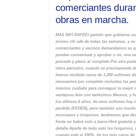
comerciantes duran
obras en marcha.
MAS RIFI RAFEEl partido que gobierna cont
mismo rifi rafe de todas las semanas, y es
comerciantes y vecinos demandamos es qu
puedan consensuar y aprobar o no, una ve
procede y pleno al completo.Por otra par
otros periodos, cuando es precisamente de
hemos recibido cerca de 1.200 millones d
renovarnos por completo incluidas las ped
máximo cuidado para conseguir la mejor ca
ventajoso.Aún con tantísimos Meuros, y ha
los últimos 6 años, de esos millones ha
perdido (FEDER), pero también son muchos
murcianos y lorquinos, tendremos que devo
fiesta no habrá sido a barra libre gratuit
detalle.Aparte de todo esto los lorquinos, 
cuando esté al 100%, de los más caros de n