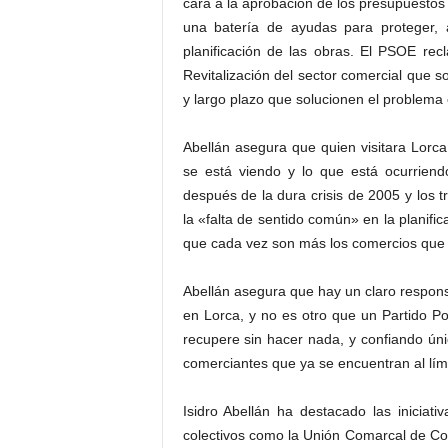
cara a la aprobación de los presupuestos 
una batería de ayudas para proteger, a
planificación de las obras. El PSOE re
Revitalización del sector comercial que 
y largo plazo que solucionen el problema 
Abellán asegura que quien visitara Lorc
se está viendo y lo que está ocurriend
después de la dura crisis de 2005 y los t
la «falta de sentido común» en la planific
que cada vez son más los comercios que 
Abellán asegura que hay un claro responsa
en Lorca, y no es otro que un Partido P
recupere sin hacer nada, y confiando úni
comerciantes que ya se encuentran al lími
Isidro Abellán ha destacado las inicia
colectivos como la Unión Comarcal de Com