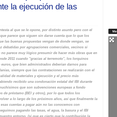
te la ejecución de las
esta al que se le opone, por distinto asunto pero con el
Ma
 que parece que siguen sin darse cuenta que lo que los
e las buenas propuestas vengan de donde vengan, se
z debatidas por agrupaciones comerciales, vecinos si
te no parece muy lógico presumir de hacer más obras que en
sde 2011 cuando "gracias al terremoto", los lorquinos
e euros, que bien administrados deberian darnos para
anías, siempre que las contrataciones se realizarán con el
lidad de materiales y ejecución y el precio más
biendo recibido una condonación estatal del IBI durante
y muchísimos que son subvenciones europeas a fondo
 de préstamo (BEI y otros), por lo que todos los
lver a lo largo de los próximos años, así que finalmente la
a y esas cuentas a pagar aún no las conocemos con
seguimos pagando las tasas, el agua, la basura y el IBI
uestro entorno, (si que es cierto que la contribución la