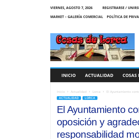
VIERNES, AGOSTO 7, 2026
REGISTRARSE / UNIRS
MARKET – GALERÍA COMERCIAL
POLÍTICA DE PRIV
C
O
S
A
S
D
E
INICIO
ACTUALIDAD
COSAS 
L
O
R
Inicio
Actualidad
Lorca
El Ayuntamiento conte
C
ACTUALIDAD
LORCA
A
El Ayuntamiento co
oposición y agrade
responsabilidad mo