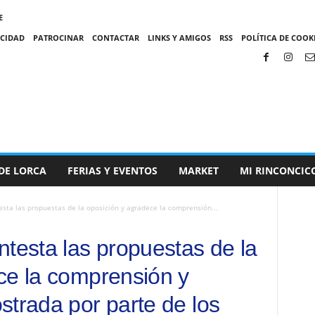
E
ACIDAD
PATROCINAR
CONTACTAR
LINKS Y AMIGOS
RSS
POLÍTICA DE COOKI
DE LORCA
FERIAS Y EVENTOS
MARKET
MI RINCONCIC
sta las propuestas de la oposición y agradece la comprensión...
ntesta las propuestas de la
ce la comprensión y
strada por parte de los