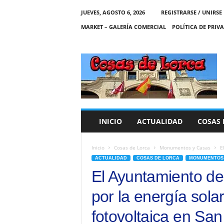
JUEVES, AGOSTO 6, 2026
REGISTRARSE / UNIRSE
MARKET – GALERÍA COMERCIAL
POLÍTICA DE PRIV
C
O
S
A
S
D
E
INICIO
ACTUALIDAD
COSAS 
L
O
R
Inicio
Cosas de Lorca
Monumentos y Casas
E
C
ACTUALIDAD
COSAS DE LORCA
MONUMENTOS 
A
El Ayuntamiento de
por la energía sola
fotovoltaica en San