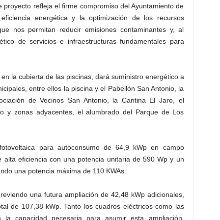
proyecto refleja el firme compromiso del Ayuntamiento de
eficiencia energética y la optimización de los recursos
que nos permitan reducir emisiones contaminantes y, al
ético de servicios e infraestructuras fundamentales para
 en la cubierta de las piscinas, dará suministro energético a
icipales, entre ellos la piscina y el Pabellón San Antonio, la
ociación de Vecinos San Antonio, la Cantina El Jaro, el
io y zonas adyacentes, el alumbrado del Parque de Los
n fotovoltaica para autoconsumo de 64,9 kWp en campo
 alta eficiencia con una potencia unitaria de 590 Wp y un
zando una potencia máxima de 110 KWAs.
reviendo una futura ampliación de 42,48 kWp adicionales,
otal de 107,38 kWp. Tanto los cuadros eléctricos como las
on la capacidad necesaria para asumir esta ampliación,