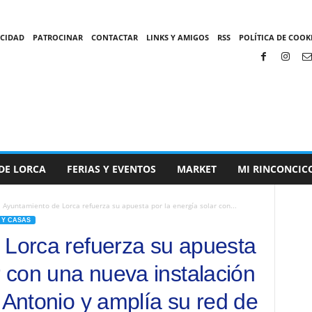
ACIDAD
PATROCINAR
CONTACTAR
LINKS Y AMIGOS
RSS
POLÍTICA DE COOKI
DE LORCA
FERIAS Y EVENTOS
MARKET
MI RINCONCIC
l Ayuntamiento de Lorca refuerza su apuesta por la energía solar con...
Y CASAS
 Lorca refuerza su apuesta
r con una nueva instalación
 Antonio y amplía su red de