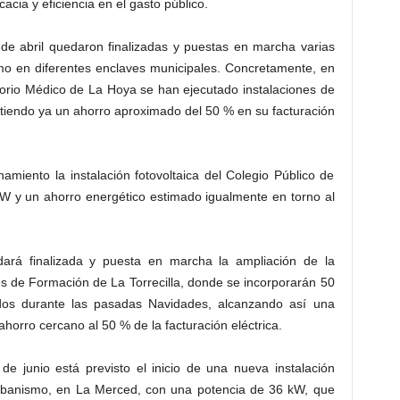
cia y eficiencia en el gasto público.
de abril quedaron finalizadas y puestas en marcha varias
umo en diferentes enclaves municipales. Concretamente, en
ltorio Médico de La Hoya se han ejecutado instalaciones de
itiendo ya un ahorro aproximado del 50 % en su facturación
miento la instalación fotovoltaica del Colegio Público de
W y un ahorro energético estimado igualmente en torno al
ará finalizada y puesta en marcha la ampliación de la
es de Formación de La Torrecilla, donde se incorporarán 50
dos durante las pasadas Navidades, alcanzando así una
horro cercano al 50 % de la facturación eléctrica.
 junio está previsto el inicio de una nueva instalación
e Urbanismo, en La Merced, con una potencia de 36 kW, que