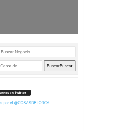
Buscar
Buscar
uenos en Twitter
ts por el @COSASDELORCA.