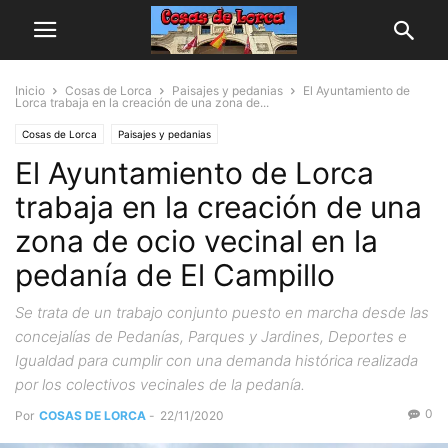
Inicio
Cosas de Lorca
Paisajes y pedanias
El Ayuntamiento de
Lorca trabaja en la creación de una zona de...
Cosas de Lorca
Paisajes y pedanias
El Ayuntamiento de Lorca
trabaja en la creación de una
zona de ocio vecinal en la
pedanía de El Campillo
Se trata de un trabajo conjunto puesto en marcha desde las
concejalías de Pedanías, Parques y Jardines, Deportes e
Igualdad para cumplir con una demanda histórica realizada
por los colectivos vecinales de la pedanía.
0
Por
COSAS DE LORCA
-
22/11/2020