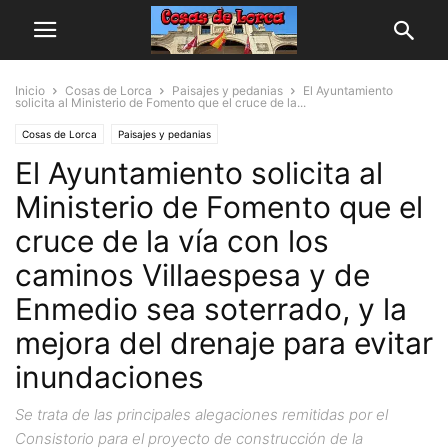
Inicio
Cosas de Lorca
Paisajes y pedanias
El Ayuntamiento
solicita al Ministerio de Fomento que el cruce de la...
Cosas de Lorca
Paisajes y pedanias
El Ayuntamiento solicita al
Ministerio de Fomento que el
cruce de la vía con los
caminos Villaespesa y de
Enmedio sea soterrado, y la
mejora del drenaje para evitar
inundaciones
Se trata de las principales alegaciones remitidas por el
Consistorio para el proyecto de construcción de la