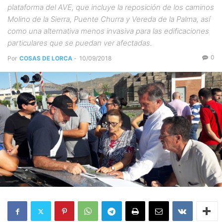
plataforma del AVE, que incluye la reposición de los caminos
Molino de la Sierra, Puente Churra y Vereda de la Palma, así
como una alternativa menos invasiva para las edificaciones
particulares que se puedan ver afectadas.
0
Por
COSAS DE LORCA
-
10/09/2018