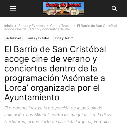
Inicio
Ferias y Eventos
Cine y Teatro
El Barrio de San Cristóbal
acoge cine de verano y conciertos dentro...
Actualidad
Ferias y Eventos
Cine y Teatro
El Barrio de San Cristóbal
acoge cine de verano y
conciertos dentro de la
programación ‘Asómate a
Lorca’ organizada por el
Ayuntamiento
El programa incluye la proyección de la película de
animación ‘Los Mitchell contra las máquinas’ en la Plaza
Curtidores, el concierto de la artista lorquina, Verónica