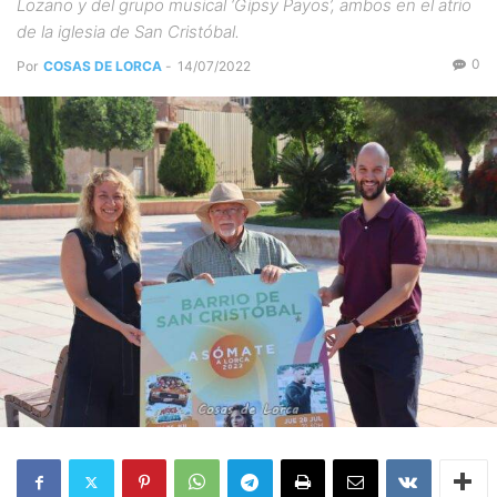
Lozano y del grupo musical ‘Gipsy Payos’, ambos en el atrio
de la iglesia de San Cristóbal.
0
Por
COSAS DE LORCA
-
14/07/2022