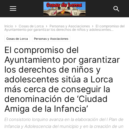
Inicio
Cosas de Lorca
Personas y Asociaciones
El compromiso del
Ayuntamiento por garantizar los derechos de niños y adolescentes...
Cosas de Lorca
Personas y Asociaciones
El compromiso del
Ayuntamiento por garantizar
los derechos de niños y
adolescentes sitúa a Lorca
más cerca de conseguir la
denominación de ‘Ciudad
Amiga de la Infancia’
El consistorio lorquino avanza en la elaboración del I Plan de
Infancia y Adolescencia del municipio y en la creación de un