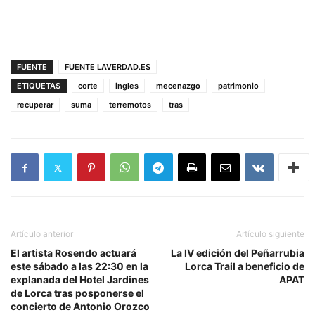
FUENTE
FUENTE LAVERDAD.ES
ETIQUETAS
corte
ingles
mecenazgo
patrimonio
recuperar
suma
terremotos
tras
Artículo anterior
Artículo siguiente
El artista Rosendo actuará
La IV edición del Peñarrubia
este sábado a las 22:30 en la
Lorca Trail a beneficio de
explanada del Hotel Jardines
APAT
de Lorca tras posponerse el
concierto de Antonio Orozco