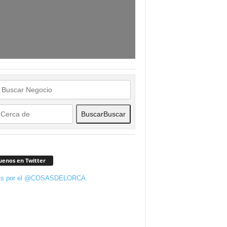
Buscar
Buscar
uenos en Twitter
ts por el @COSASDELORCA.