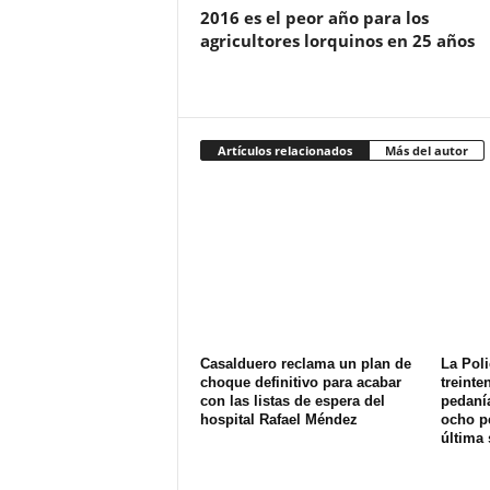
2016 es el peor año para los
agricultores lorquinos en 25 años
Artículos relacionados
Más del autor
Casalduero reclama un plan de
La Poli
choque definitivo para acabar
treinte
con las listas de espera del
pedanía
hospital Rafael Méndez
ocho p
última