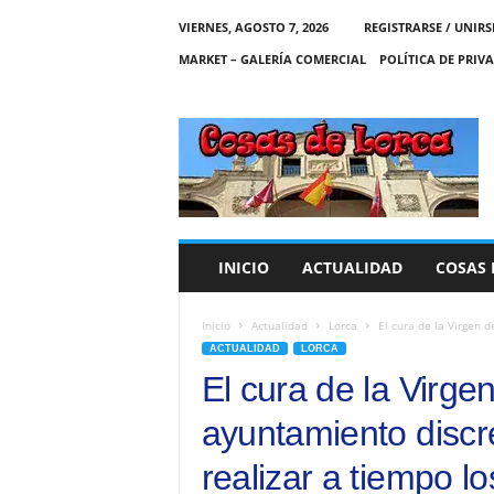
VIERNES, AGOSTO 7, 2026
REGISTRARSE / UNIRS
MARKET – GALERÍA COMERCIAL
POLÍTICA DE PRIV
C
O
S
A
S
D
E
INICIO
ACTUALIDAD
COSAS 
L
O
R
Inicio
Actualidad
Lorca
El cura de la Virgen d
C
ACTUALIDAD
LORCA
A
El cura de la Virgen
ayuntamiento discre
realizar a tiempo lo