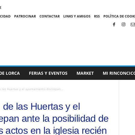
E
ACIDAD
PATROCINAR
CONTACTAR
LINKS Y AMIGOS
RSS
POLÍTICA DE COOKI
DE LORCA
FERIAS Y EVENTOS
MARKET
MI RINCONCIC
e las Huertas y el ayuntamiento discrepan...
 de las Huertas y el
pan ante la posibilidad de
s actos en la iglesia recién