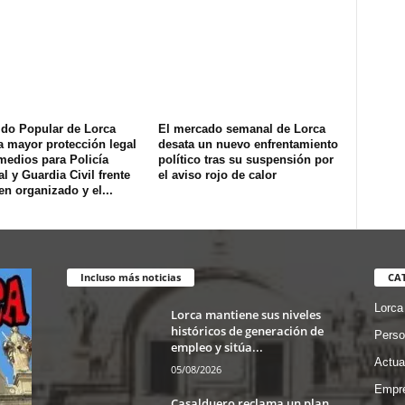
ido Popular de Lorca
El mercado semanal de Lorca
a mayor protección legal
desata un nuevo enfrentamiento
medios para Policía
político tras su suspensión por
l y Guardia Civil frente
el aviso rojo de calor
en organizado y el...
Incluso más noticias
CA
Lorca
Lorca mantiene sus niveles
históricos de generación de
Perso
empleo y sitúa...
Actua
05/08/2026
Empre
Casalduero reclama un plan