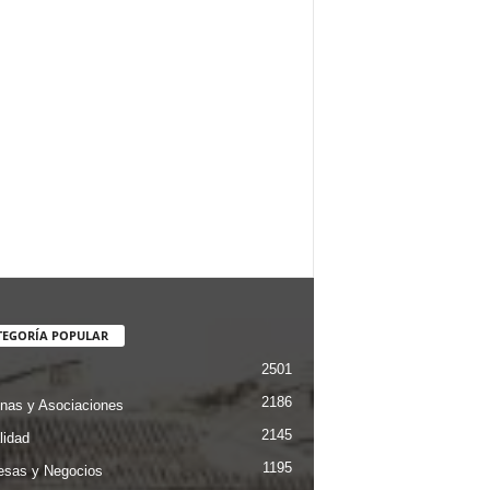
TEGORÍA POPULAR
2501
2186
nas y Asociaciones
2145
lidad
1195
sas y Negocios