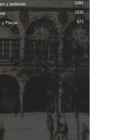
1091
jes y pedanias
1030
nal
873
s y Plazas