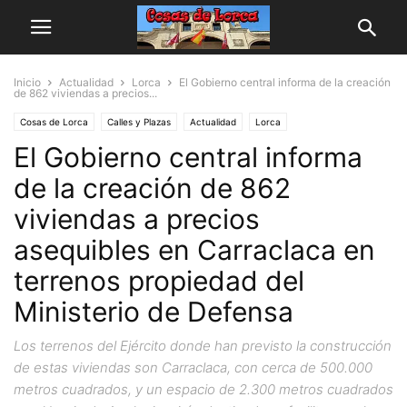
Inicio
Actualidad
Lorca
El Gobierno central informa de la creación
de 862 viviendas a precios...
Cosas de Lorca
Calles y Plazas
Actualidad
Lorca
El Gobierno central informa
de la creación de 862
viviendas a precios
asequibles en Carraclaca en
terrenos propiedad del
Ministerio de Defensa
Los terrenos del Ejército donde han previsto la construcción
de estas viviendas son Carraclaca, con cerca de 500.000
metros cuadrados, y un espacio de 2.300 metros cuadrados