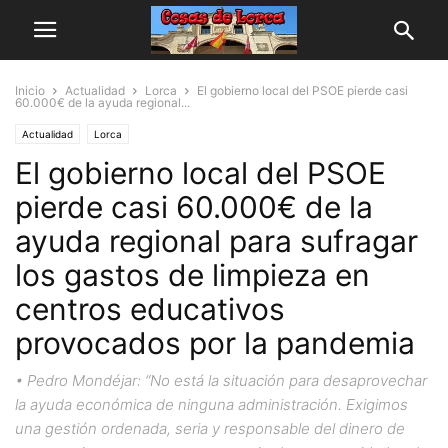
Inicio
Actualidad
Lorca
El gobierno local del PSOE pierde casi
60.000€ de la ayuda regional...
Actualidad
Lorca
El gobierno local del PSOE
pierde casi 60.000€ de la
ayuda regional para sufragar
los gastos de limpieza en
centros educativos
provocados por la pandemia
• Pedro Mondéjar: “No está la situación para desaprovechar
la ayuda económica de ninguna administración. Exigimos
una gestión ordenada, seria y responsable del dinero de