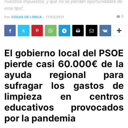
nuestros impuestos, y que no se pierdan oportunidades de
este tipo”.
0
Por
COSAS DE LORCA
-
17/03/2021
El gobierno local del PSOE
pierde casi 60.000€ de la
ayuda regional para
sufragar los gastos de
limpieza en centros
educativos provocados
por la pandemia