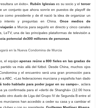
sultara un éxito».
Rubén Iglesias
es su socio y el
tercer
 un conjunto que ahora sonríe en puestos de playoff de
ce como presidente y de él nació la idea de organizar un
ndo interés y preguntas en China.
Once medios de
viajarán
a Murcia para seguirlo en directo y cinco canales
, LeTV, una de las principales plataformas de televisión a
cia potencial de
300 millones de personas
.
os, el equipo
apenas reúne a 800 fieles en las gradas de
 partido va más allá del fútbol. Desde China, muchos ojos
 Condomina y el encuentro será una gran promoción para
ias a ABC. «Las federaciones murciana y española han dado
tá todo hablado para poder jugar en su campo
», aclara
cha ya confirmada para el «derbi de Shanghái» (12.00 hora
dio otro duelo de Liga del Grupo IV de Segunda B entre el
los murcianos han accedido a ceder su casa y a cambiar el
re clubes y con su presidente,
Guillermo Martínez Abarca
,