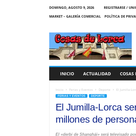
DOMINGO, AGOSTO 9, 2026
REGISTRARSE / UNI
MARKET – GALERÍA COMERCIAL
POLÍTICA DE PRIV
C
O
S
A
S
D
E
INICIO
ACTUALIDAD
COSAS 
L
O
R
Inicio
Ferias y Eventos
Deporte
El Jumilla-Lo
C
FERIAS Y EVENTOS
DEPORTE
A
El Jumilla-Lorca se
millones de person
El «derbi de Shanghái» será televisado po