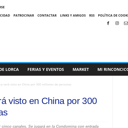
RSE
ACIDAD
PATROCINAR
CONTACTAR
LINKS Y AMIGOS
RSS
POLÍTICA DE COOKI
DE LORCA
FERIAS Y EVENTOS
MARKET
MI RINCONCIC
rca será visto en China por 300 millones de personas
rá visto en China por 300
as
r cinco canales. Se jugará en la Condomina con entrada