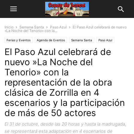
Inicio
Semana Santa
Paso Azul
El Paso Azul celebrará de nuevo
»La Noche del Tenorio» con la...
Ferias y Eventos
Agenda de Eventos
Semana Santa
Paso Azul
El Paso Azul celebrará de
nuevo »La Noche del
Tenorio» con la
representación de la obra
clásica de Zorrilla en 4
escenarios y la participación
de más de 50 actores
El 31 de octubre, desde las 20 horas y hasta la madrugada,
se representará esta adaptación en 4 escenarios de