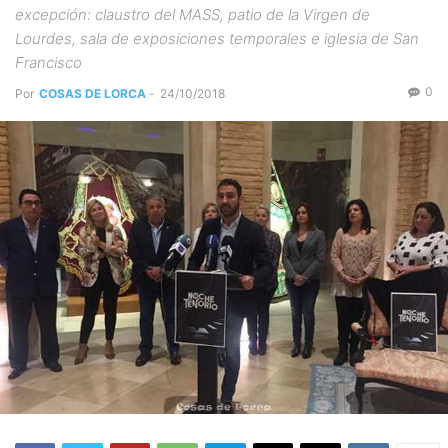
excepción: claustro del MASS, patio de la Virgen de
Lourdes, sala de exposiciones temporales e iglesia de San
Francisco
0
Por
COSAS DE LORCA
-
24/10/2018