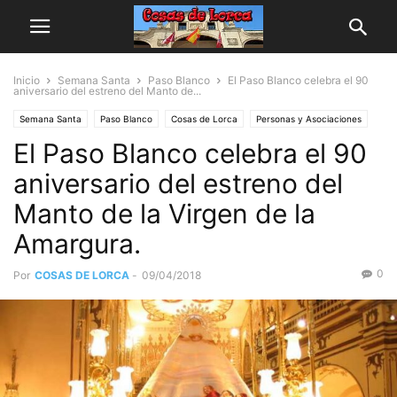
Inicio
Semana Santa
Paso Blanco
El Paso Blanco celebra el 90
aniversario del estreno del Manto de...
Semana Santa
Paso Blanco
Cosas de Lorca
Personas y Asociaciones
El Paso Blanco celebra el 90
aniversario del estreno del
Manto de la Virgen de la
Amargura.
0
Por
COSAS DE LORCA
-
09/04/2018