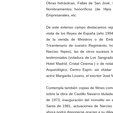
Obras hidráulicas, Fallas de San José,
Nombramientos honoríficos (de Hijos 
Empresariales, etc.
De este extenso campo destacamos repor
visita de los Reyes de España (año 1994)
de la venida de Ministros o de Embaj
Tricentenario de nuestro Regimiento, 
Narciso Yepes), las de otros sucesos t
testimoniales (voladura de Los Sangrado
Hotel Madrid, Cristal Cinema-) o de nota
Arqueológico, Centro Espín- sin olvidar
actriz Margarita Lozano, el escritor José 
Contempla también copias de filmes como
sobre la obra de Castillo Navarro titulada
de 1973, inauguración del monolito en 
Santa de 1981, actuaciones de Narciso 
ahora podrá disponerse gracias a su dili