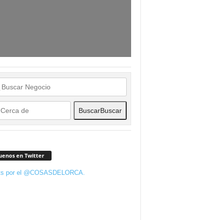
Buscar
Buscar
uenos en Twitter
ts por el @COSASDELORCA.