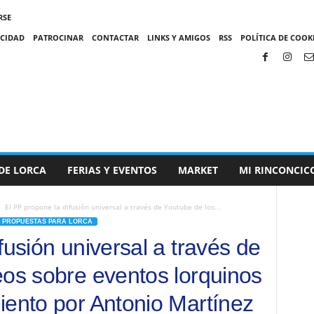
RSE
ACIDAD
PATROCINAR
CONTACTAR
LINKS Y AMIGOS
RSS
POLÍTICA DE COOKI
DE LORCA
FERIAS Y EVENTOS
MARKET
MI RINCONCIC
El PP propone la difusión universal a través de Youtube de los...
PROPUESTAS PARA LORCA
fusión universal a través de
eos sobre eventos lorquinos
iento por Antonio Martínez