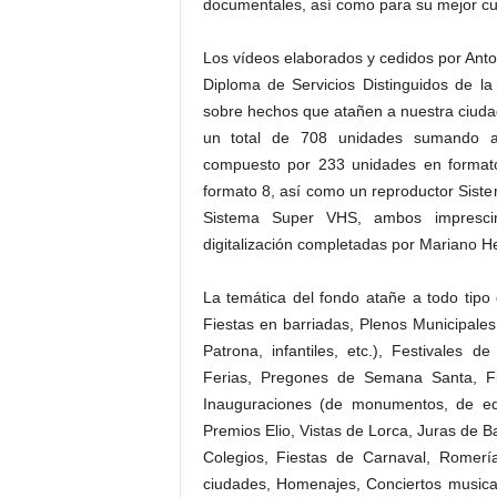
documentales, así como para su mejor cu
Los vídeos elaborados y cedidos por Anto
Diploma de Servicios Distinguidos de la
sobre hechos que atañen a nuestra ciudad
un total de 708 unidades sumando a
compuesto por 233 unidades en format
formato 8, así como un reproductor Sistem
Sistema Super VHS, ambos imprescind
digitalización completadas por Mariano H
La temática del fondo atañe a todo tipo
Fiestas en barriadas, Plenos Municipale
Patrona, infantiles, etc.), Festivales 
Ferias, Pregones de Semana Santa, F
Inauguraciones (de monumentos, de edif
Premios Elio, Vistas de Lorca, Juras de B
Colegios, Fiestas de Carnaval, Romer
ciudades, Homenajes, Conciertos musicale