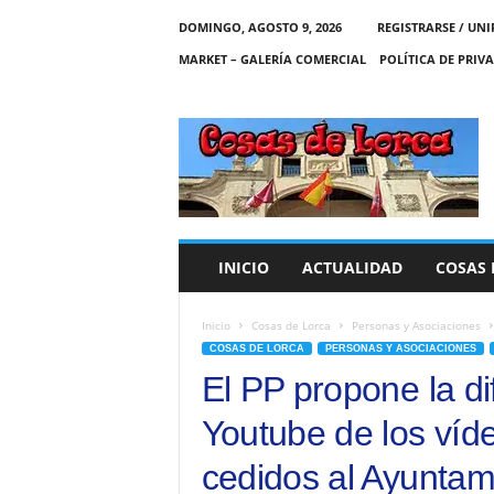
DOMINGO, AGOSTO 9, 2026
REGISTRARSE / UNI
MARKET – GALERÍA COMERCIAL
POLÍTICA DE PRIV
C
O
S
A
S
D
E
INICIO
ACTUALIDAD
COSAS 
L
O
R
Inicio
Cosas de Lorca
Personas y Asociaciones
C
COSAS DE LORCA
PERSONAS Y ASOCIACIONES
A
El PP propone la di
Youtube de los víd
cedidos al Ayuntam