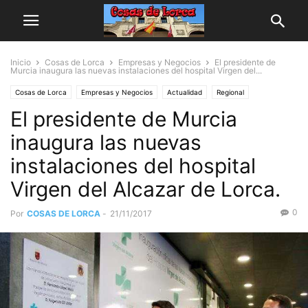
Inicio
Cosas de Lorca
Empresas y Negocios
El presidente de
Murcia inaugura las nuevas instalaciones del hospital Virgen del...
Cosas de Lorca
Empresas y Negocios
Actualidad
Regional
El presidente de Murcia
inaugura las nuevas
instalaciones del hospital
Virgen del Alcazar de Lorca.
0
Por
COSAS DE LORCA
-
21/11/2017