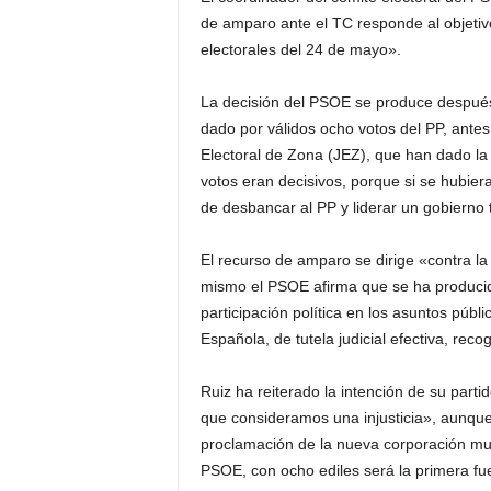
de amparo ante el TC responde al objetivo 
electorales del 24 de mayo».
La decisión del PSOE se produce después
dado por válidos ocho votos del PP, antes
Electoral de Zona (JEZ), que han dado la 
votos eran decisivos, porque si se hubier
de desbancar al PP y liderar un gobierno t
El recurso de amparo se dirige «contra la
mismo el PSOE afirma que se ha produci
participación política en los asuntos públi
Española, de tutela judicial efectiva, reco
Ruiz ha reiterado la intención de su parti
que consideramos una injusticia», aunqu
proclamación de la nueva corporación muni
PSOE, con ocho ediles será la primera fuer