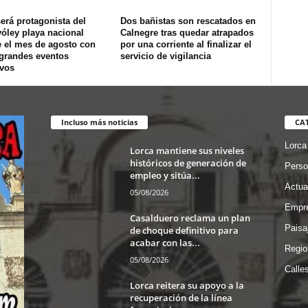
erá protagonista del
Dos bañistas son rescatados en
óley playa nacional
Calnegre tras quedar atrapados
e el mes de agosto con
por una corriente al finalizar el
 grandes eventos
servicio de vigilancia
ivos
Incluso más noticias
CA
Lorca
Lorca mantiene sus niveles
históricos de generación de
Perso
empleo y sitúa...
Actua
05/08/2026
Empre
Casalduero reclama un plan
Paisa
de choque definitivo para
acabar con las...
Regio
05/08/2026
Calle
Lorca reitera su apoyo a la
recuperación de la línea