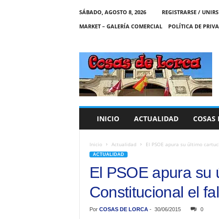
SÁBADO, AGOSTO 8, 2026
REGISTRARSE / UNIRS
MARKET – GALERÍA COMERCIAL
POLÍTICA DE PRIV
C
O
S
A
S
D
E
INICIO
ACTUALIDAD
COSAS 
L
O
R
Inicio
Actualidad
El PSOE apura su último cartucho
C
ACTUALIDAD
A
El PSOE apura su ú
Constitucional el fa
Por
COSAS DE LORCA
-
30/06/2015
0