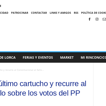
E
ACIDAD
PATROCINAR
CONTACTAR
LINKS Y AMIGOS
RSS
POLÍTICA DE COOKI
DE LORCA
FERIAS Y EVENTOS
MARKET
MI RINCONCIC
 y recurre al Constitucional el fallo...
ltimo cartucho y recurre al
llo sobre los votos del PP