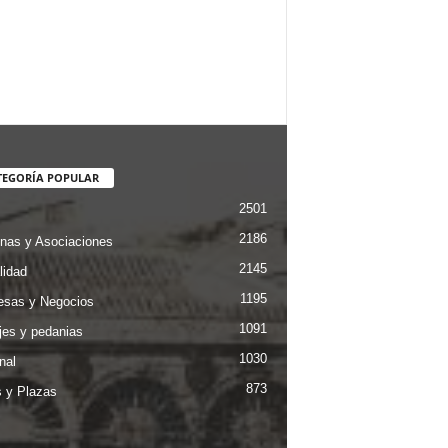
TEGORÍA POPULAR
2501
2186
nas y Asociaciones
2145
lidad
1195
sas y Negocios
1091
jes y pedanias
1030
nal
873
s y Plazas