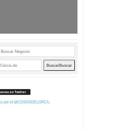
Buscar
Buscar
uenos en Twitter
ts por el @COSASDELORCA.