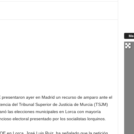
Ma
OE presentaron ayer en Madrid un recurso de amparo ante el
ntencia del Tribunal Superior de Justicia de Murcia (TSJM)
ganó las elecciones municipales en Lorca con mayoría
ioso electoral presentado por los socialistas lorquinos.
SOE en Lorca, José Luis Ruiz, ha señalado que la petición