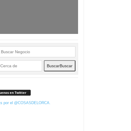
Buscar
Buscar
uenos en Twitter
ts por el @COSASDELORCA.