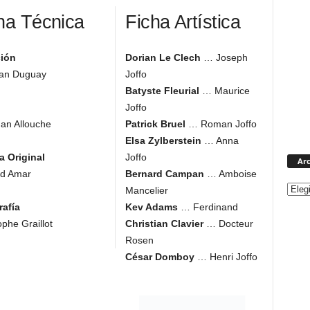
ha Técnica
Ficha Artística
ción
Dorian Le Clech
… Joseph
ian Duguay
Joffo
Batyste Fleurial
… Maurice
Joffo
an Allouche
Patrick Bruel
… Roman Joffo
Elsa Zylberstein
… Anna
a Original
Joffo
Arc
d Amar
Bernard Campan
… Amboise
Mancelier
rafía
Kev Adams
… Ferdinand
ophe Graillot
Christian Clavier
… Docteur
Rosen
César Domboy
… Henri Joffo