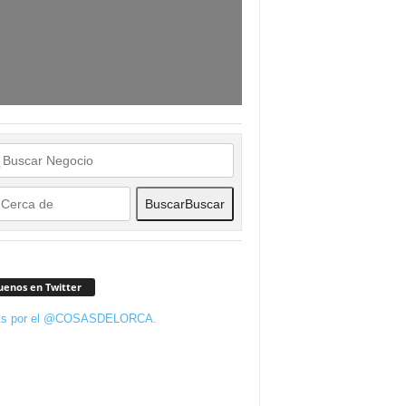
Buscar
Buscar
uenos en Twitter
ts por el @COSASDELORCA.