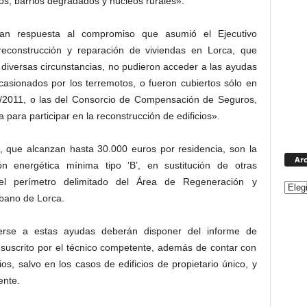
nos, barrios degradados y núcleos rurales».
an respuesta al compromiso que asumió el Ejecutivo
reconstrucción y reparación de viviendas en Lorca, que
diversas circunstancias, no pudieron acceder a las ayudas
casionados por los terremotos, o fueron cubiertos sólo en
6/2011, o las del Consorcio de Compensación de Seguros,
ara participar en la reconstrucción de edificios».
, que alcanzan hasta 30.000 euros por residencia, son la
Arc
ción energética mínima tipo ‘B’, en sustitución de otras
 el perímetro delimitado del Área de Regeneración y
bano de Lorca.
erse a estas ayudas deberán disponer del informe de
 suscrito por el técnico competente, además de contar con
s, salvo en los casos de edificios de propietario único, y
ente.