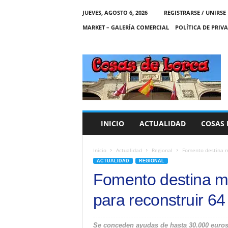
JUEVES, AGOSTO 6, 2026
REGISTRARSE / UNIRSE
MARKET – GALERÍA COMERCIAL
POLÍTICA DE PRIV
C
O
S
A
S
D
E
INICIO
ACTUALIDAD
COSAS 
L
O
R
Inicio
Actualidad
Regional
Fomento destina má
C
ACTUALIDAD
REGIONAL
A
Fomento destina má
para reconstruir 64
Se conceden ayudas de hasta 30.000 euros p