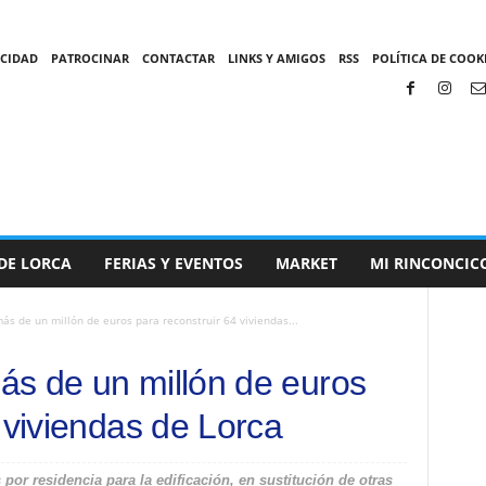
ACIDAD
PATROCINAR
CONTACTAR
LINKS Y AMIGOS
RSS
POLÍTICA DE COOKI
DE LORCA
FERIAS Y EVENTOS
MARKET
MI RINCONCIC
s de un millón de euros para reconstruir 64 viviendas...
s de un millón de euros
 viviendas de Lorca
or residencia para la edificación, en sustitución de otras