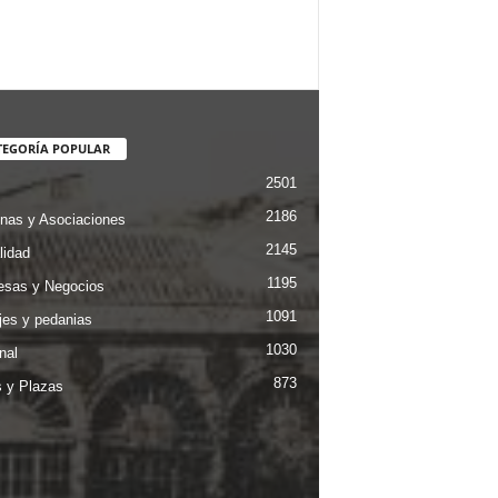
TEGORÍA POPULAR
2501
2186
nas y Asociaciones
2145
lidad
1195
sas y Negocios
1091
jes y pedanias
1030
nal
873
s y Plazas