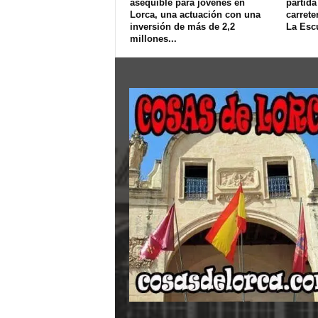
asequible para jóvenes en
partida
Lorca, una actuación con una
carrete
inversión de más de 2,2
La Esc
millones...