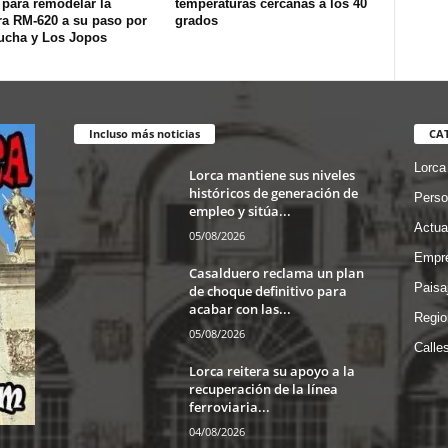
 para remodelar la
temperaturas cercanas a los 40
ra RM-620 a su paso por
grados
ucha y Los Jopos
Incluso más noticias
CA
Lorca
Lorca mantiene sus niveles
históricos de generación de
Perso
empleo y sitúa...
Actua
05/08/2026
Empre
Casalduero reclama un plan
Paisa
de choque definitivo para
acabar con las...
Regio
05/08/2026
Calle
Lorca reitera su apoyo a la
recuperación de la línea
ferroviaria...
04/08/2026