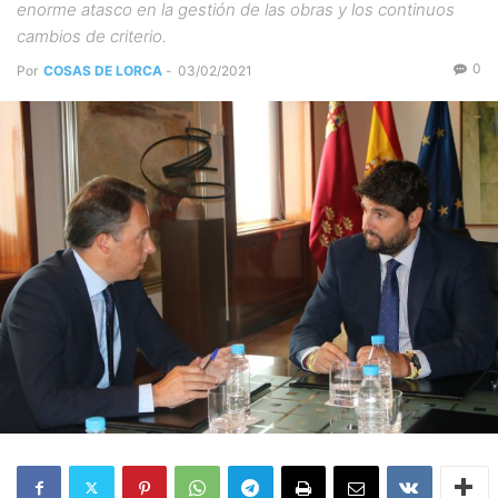
enorme atasco en la gestión de las obras y los continuos
cambios de criterio.
0
Por
COSAS DE LORCA
-
03/02/2021