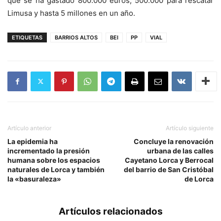
que se ha gastado 800.000 euros, 500.000 para rescatar
Limusa y hasta 5 millones en un año.
ETIQUETAS
BARRIOS ALTOS
BEI
PP
VIAL
Artículo anterior
Artículo siguiente
La epidemia ha
Concluye la renovación
incrementado la presión
urbana de las calles
humana sobre los espacios
Cayetano Lorca y Berrocal
naturales de Lorca y también
del barrio de San Cristóbal
la «basuraleza»
de Lorca
Artículos relacionados