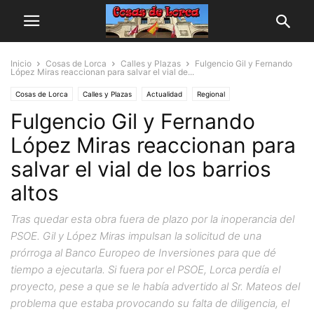
Inicio
Cosas de Lorca
Calles y Plazas
Fulgencio Gil y Fernando
López Miras reaccionan para salvar el vial de...
Cosas de Lorca
Calles y Plazas
Actualidad
Regional
Fulgencio Gil y Fernando
López Miras reaccionan para
salvar el vial de los barrios
altos
Tras quedar esta obra fuera de plazo por la inoperancia del
PSOE. Gil y López Miras impulsan la solicitud de una
prórroga al Banco Europeo de Inversiones para que dé
tiempo a ejecutarla. Si fuera por el PSOE, Lorca perdía el
proyecto, pese a que se le había advertido al Sr. Mateos del
problema que estaba provocando su falta de diligencia, el