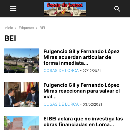
Inicio
Etiquetas
BEI
BEI
Fulgencio Gil y Fernando López
Miras acuerdan articular de
forma inmediata...
COSAS DE LORCA
-
27/12/2021
Fulgencio Gil y Fernando López
Miras reaccionan para salvar el
vial...
COSAS DE LORCA
-
03/02/2021
El BEI aclara que no investiga las
obras financiadas en Lorca...