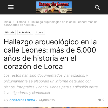
Inicio
Historia
Hallazgo arqueológico en la calle Leones: más de
5.000 años de historia...
Historia
Actualidad
Lorca
Hallazgo arqueológico en la
calle Leones: más de 5.000
años de historia en el
corazón de Lorca
Los restos han sido documentados y analizados, y
próximamente se elaborará un informe detallado con
planos, fotografías y conclusiones para su difusión entre
investigadores y ciudadanía.
0
Por
COSAS DE LORCA
-
24/08/2025