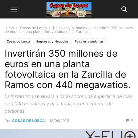
Inicio
Cosas de Lorca
Paisajes y pedanias
Invertirán 350 millones
de euros en una planta fotovoltaica en la Zarcilla...
Cosas de Lorca
Empresas y Negocios
Paisajes y pedanias
Invertirán 350 millones de
euros en una planta
fotovoltaica en la Zarcilla de
Ramos con 440 megawatios.
La instalación se llevará a cabo sobre una superficie de más
de 1.000 hectáreas y dará trabajo a un centenar de
personas.
0
Por
COSAS DE LORCA
-
18/06/2018