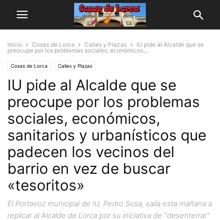
Inicio
Cosas de Lorca
Calles y Plazas
IU pide al Alcalde que se
preocupe por los problemas sociales, económicos,...
Cosas de Lorca
Calles y Plazas
IU pide al Alcalde que se
preocupe por los problemas
sociales, económicos,
sanitarios y urbanísticos que
padecen los vecinos del
barrio en vez de buscar
«tesoritos»
El Portavoz municipal de IU, Pedro Sosa, salía esta mañana a
replicar al Alcalde de Lorca por su iniciativa de "desenterrar"