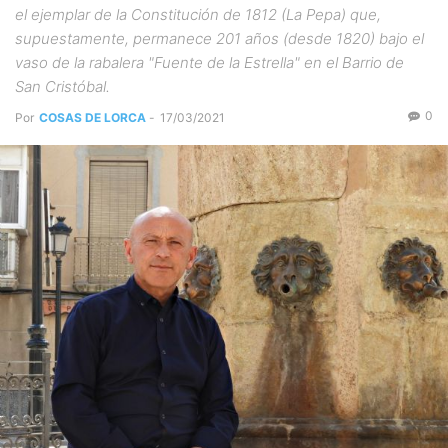
el ejemplar de la Constitución de 1812 (La Pepa) que,
supuestamente, permanece 201 años (desde 1820) bajo el
vaso de la rabalera "Fuente de la Estrella" en el Barrio de
San Cristóbal.
0
Por
COSAS DE LORCA
-
17/03/2021