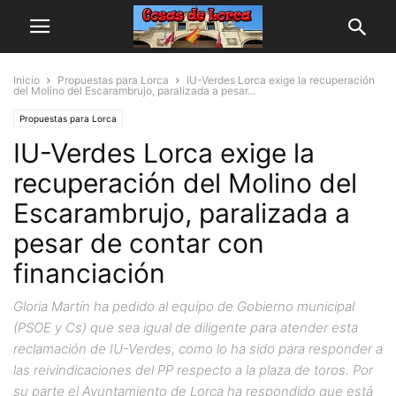
Inicio
Propuestas para Lorca
IU-Verdes Lorca exige la recuperación
del Molino del Escarambrujo, paralizada a pesar...
Propuestas para Lorca
IU-Verdes Lorca exige la
recuperación del Molino del
Escarambrujo, paralizada a
pesar de contar con
financiación
Gloria Martín ha pedido al equipo de Gobierno municipal
(PSOE y Cs) que sea igual de diligente para atender esta
reclamación de IU-Verdes, como lo ha sido para responder a
las reivindicaciones del PP respecto a la plaza de toros. Por
su parte el Ayuntamiento de Lorca ha respondido que está