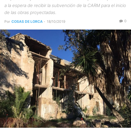
a la espera de recibir la subvención de la CARM para el inicio
de las obras proyectadas.
0
Por
COSAS DE LORCA
-
18/10/2019