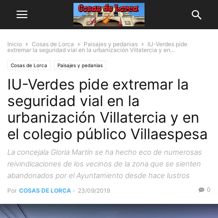
Inicio
Cosas de Lorca
Paisajes y pedanias
IU-Verdes pide
extremar la seguridad vial en la urbanización Villatercia y en...
Cosas de Lorca
Paisajes y pedanias
IU-Verdes pide extremar la
seguridad vial en la
urbanización Villatercia y en
el colegio público Villaespesa
La concejala Gloria Martín se ha hecho eco de numerosas
reivindicaciones de los vecinos de la zona que se sienten
abandonados por el Ayuntamiento desde hace lustros
0
Por
COSAS DE LORCA
-
23/09/2019