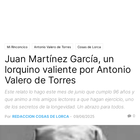
Mi Rinconcico
Antonio Valero de Torres
Cosas de Lorca
Juan Martínez García, un
Personas y Asociaciones
lorquino valiente por Antonio
Valero de Torres
Este relato lo hago este mes de junio que cumplo 96 años y
que animo a mis amigos lectores a que hagan ejercicio, uno
de los secretos de la longevidad. Un abrazo para todos.
0
Por
REDACCION COSAS DE LORCA
-
09/06/2025