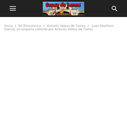
Inicio
Mi Rinconcico
Antonio Valero de Torres
Juan Martínez
García, un lorquino valiente por Antonio Valero de Torres