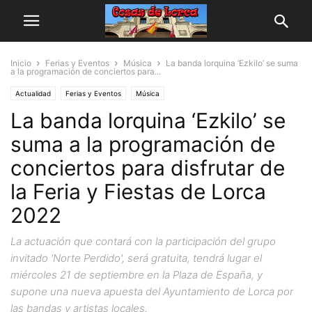
Inicio
Ferias y Eventos
Música
La banda lorquina ‘Ezkilo’ se suma
a la programación de conciertos para...
Actualidad
Ferias y Eventos
Música
La banda lorquina ‘Ezkilo’ se
suma a la programación de
conciertos para disfrutar de
la Feria y Fiestas de Lorca
2022
La actuación que contará con la participación del grupo
invitado 'Norte Perdido', será gratuita, tendrá lugar el
miércoles 21 de septiembre en la Plaza de España, y
supone una nueva apuesta del Ayuntamiento de Lorca por
las bandas y artistas locales.