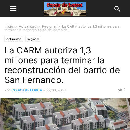
Inicio
Actualidad
Regional
La CARM autoriza 1,3 millones para
terminar la reconstrucción del barrio de...
Actualidad
Regional
La CARM autoriza 1,3
millones para terminar la
reconstrucción del barrio de
San Fernando.
0
Por
COSAS DE LORCA
-
22/03/2018