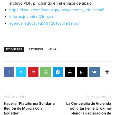
archivo PDF, pinchando en el enlace de abajo.
https://issuu.com/juanazga/docs/agenda_educativa5
informajovenlcu@lorca.es
agenda_educativa51942016101939.pdf
ETIQUETAS
ESTUDIOS
GUIA
Artículo anterior
Artículo siguiente
Nace la ´Plataforma Solidaria
La Concejalía de Vivienda
Región de Murcia con
solicitará en el próximo
Ecuador´
pleno la declaración de