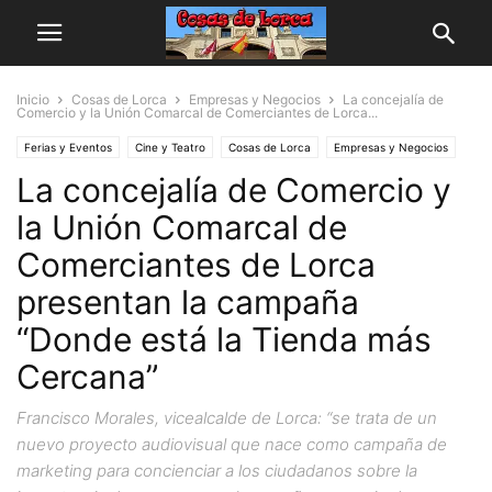
Inicio
Cosas de Lorca
Empresas y Negocios
La concejalía de
Comercio y la Unión Comarcal de Comerciantes de Lorca...
Ferias y Eventos
Cine y Teatro
Cosas de Lorca
Empresas y Negocios
La concejalía de Comercio y
la Unión Comarcal de
Comerciantes de Lorca
presentan la campaña
“Donde está la Tienda más
Cercana”
Francisco Morales, vicealcalde de Lorca: “se trata de un
nuevo proyecto audiovisual que nace como campaña de
marketing para concienciar a los ciudadanos sobre la