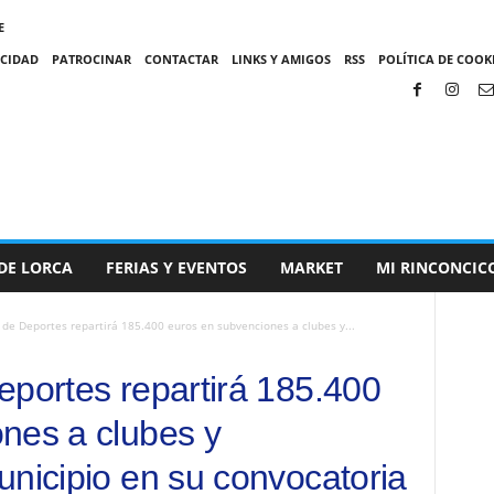
E
ACIDAD
PATROCINAR
CONTACTAR
LINKS Y AMIGOS
RSS
POLÍTICA DE COOKI
DE LORCA
FERIAS Y EVENTOS
MARKET
MI RINCONCIC
 de Deportes repartirá 185.400 euros en subvenciones a clubes y...
eportes repartirá 185.400
nes a clubes y
unicipio en su convocatoria