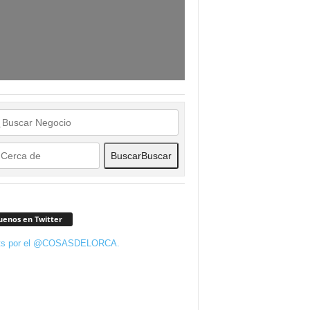
Buscar
Buscar
uenos en Twitter
ts por el @COSASDELORCA.