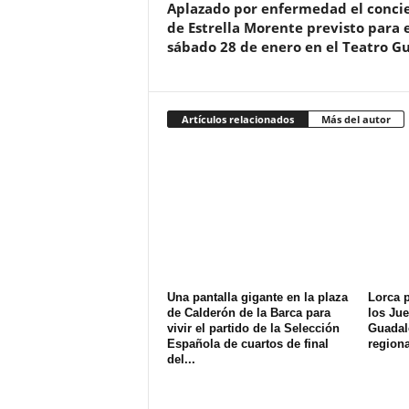
Aplazado por enfermedad el conci
de Estrella Morente previsto para e
sábado 28 de enero en el Teatro G
Artículos relacionados
Más del autor
Una pantalla gigante en la plaza
Lorca p
de Calderón de la Barca para
los Jue
vivir el partido de la Selección
Guadale
Española de cuartos de final
regiona
del...