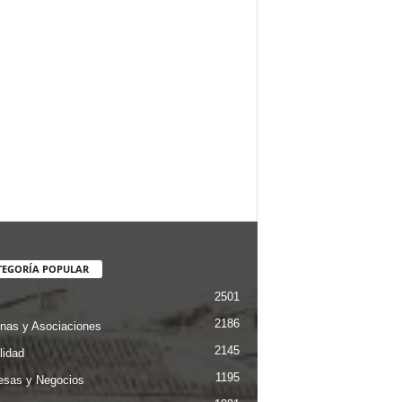
TEGORÍA POPULAR
2501
2186
nas y Asociaciones
2145
lidad
1195
sas y Negocios