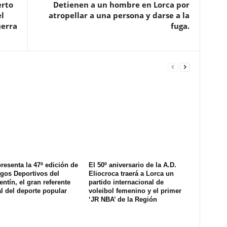
erto
Detienen a un hombre en Lorca por
l
atropellar a una persona y darse a la
uerra
fuga.
resenta la 47ª edición de
El 50º aniversario de la A.D.
gos Deportivos del
Eliocroca traerá a Lorca un
ntín, el gran referente
partido internacional de
l del deporte popular
voleibol femenino y el primer
‘JR NBA’ de la Región