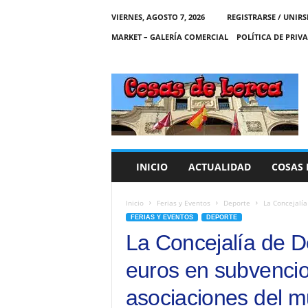
VIERNES, AGOSTO 7, 2026
REGISTRARSE / UNIRS
MARKET – GALERÍA COMERCIAL
POLÍTICA DE PRIV
C
O
S
A
S
D
E
INICIO
ACTUALIDAD
COSAS 
L
O
R
Inicio
Ferias y Eventos
Deporte
La Concejalía
C
FERIAS Y EVENTOS
DEPORTE
A
La Concejalía de D
euros en subvencio
asociaciones del m