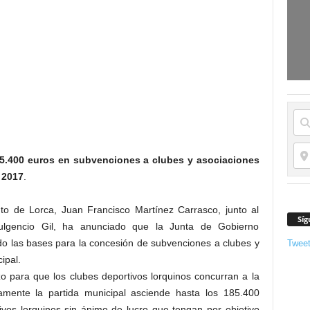
185.400 euros en subvenciones a clubes y asociaciones
 2017
.
to de Lorca, Juan Francisco Martínez Carrasco, junto al
Síg
lgencio Gil, ha anunciado que la Junta de Gobierno
do las bases para la concesión de subvenciones a clubes y
Twee
ipal.
o para que los clubes deportivos lorquinos concurran a la
amente la partida municipal asciende hasta los 185.400
ivos lorquinos sin ánimo de lucro que tengan por objetivo