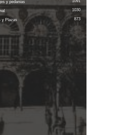
1091
jes y pedanias
1030
nal
873
s y Plazas