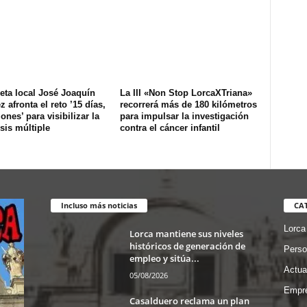
tleta local José Joaquín
La III «Non Stop LorcaXTriana»
 afronta el reto ’15 días,
recorrerá más de 180 kilómetros
lones’ para visibilizar la
para impulsar la investigación
sis múltiple
contra el cáncer infantil
Incluso más noticias
CA
Lorca
Lorca mantiene sus niveles
históricos de generación de
Perso
empleo y sitúa...
Actua
05/08/2026
Empre
Casalduero reclama un plan