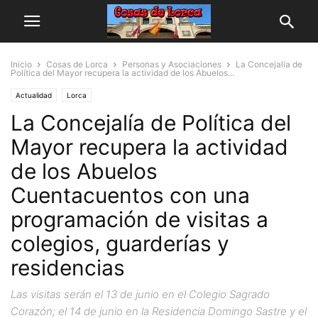
Inicio
Cosas de Lorca
Personas y Asociaciones
La Concejalía de
Política del Mayor recupera la actividad de los Abuelos...
Actualidad
Lorca
La Concejalía de Política del
Mayor recupera la actividad
de los Abuelos
Cuentacuentos con una
programación de visitas a
colegios, guarderías y
residencias
Las visitas serán el 13 de junio en el Colegio Sagrado
Corazón; el 14 de junio en la Residencia Domingo Sastre y el