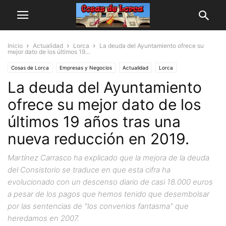
Inicio
Actualidad
Lorca
La deuda del Ayuntamiento ofrece su
mejor dato de los últimos 19...
Cosas de Lorca
Empresas y Negocios
Actualidad
Lorca
La deuda del Ayuntamiento
ofrece su mejor dato de los
últimos 19 años tras una
nueva reducción en 2019.
Martínez Carrasco ha explicado que la mejora de la deuda
del Consistorio se traduce en que esta cifra ha
evolucionado con un descenso diario de casi 18.000 euros
a pesar de los pagos que hemos tenido que desembolsar
por las sentencias de "los convenios fantasma" que
heredamos en 2007.