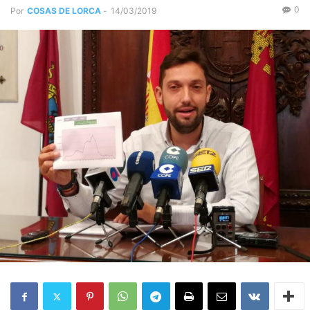
0
Por
COSAS DE LORCA
-
14/03/2019