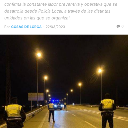
confirma la constante labor preventiva y operativa que se
desarrolla desde Policía Local, a través de las distintas
unidades en las que se organiza".
0
Por
COSAS DE LORCA
-
22/03/2023