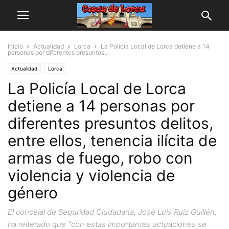
Inicio
Actualidad
Lorca
La Policía Local de Lorca detiene a 14
personas por diferentes presuntos...
Actualidad
Lorca
La Policía Local de Lorca
detiene a 14 personas por
diferentes presuntos delitos,
entre ellos, tenencia ilícita de
armas de fuego, robo con
violencia y violencia de
género
El concejal de Seguridad Ciudadana, José Luis Ruiz Guillén,
ha reiterado que "con estas importantes actuaciones se