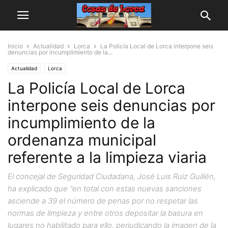
Inicio
Actualidad
Lorca
La Policía Local de Lorca interpone seis
denuncias por incumplimiento de la...
Actualidad
Lorca
La Policía Local de Lorca
interpone seis denuncias por
incumplimiento de la
ordenanza municipal
referente a la limpieza viaria
El concejal de Seguridad Ciudadana, José Luis Ruiz Guillén,
ha explicado que “en total con estas nuevas sanciones
asciende a 39 el número de penas por no respetar las
normas de limpieza y entre otros depositar la basura en
lugares no habilitado para ello, perjudicando la imagen de la