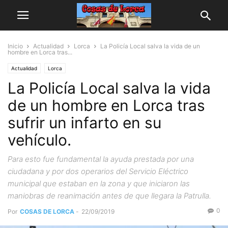
Inicio
Actualidad
Lorca
La Policía Local salva la vida de un
hombre en Lorca tras...
Actualidad
Lorca
La Policía Local salva la vida
de un hombre en Lorca tras
sufrir un infarto en su
vehículo.
Para esto fue fundamental la ayuda prestada por una
ciudadana y por dos operarios del Servicio Eléctrico
municipal que estaban en la zona y que iniciaron las
maniobras de reanimación antes de que llegara la Patrulla.
0
Por
COSAS DE LORCA
-
22/09/2019