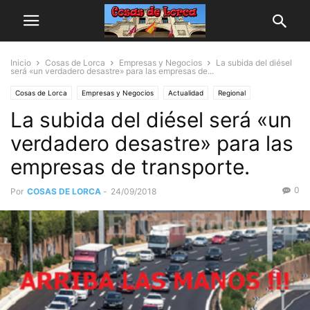
Inicio
Cosas de Lorca
Empresas y Negocios
La subida del diésel
será «un verdadero desastre» para las empresas de...
Cosas de Lorca
Empresas y Negocios
Actualidad
Regional
La subida del diésel será «un
verdadero desastre» para las
empresas de transporte.
0
Por
COSAS DE LORCA
-
24/09/2018