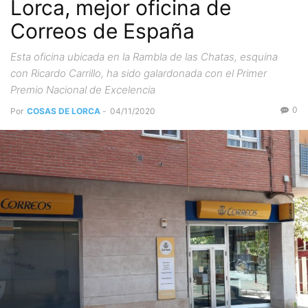
Lorca, mejor oficina de
Correos de España
Esta oficina ubicada en la Rambla de las Chatas, esquina
con Ricardo Carrillo, ha sido galardonada con el Primer
Premio Nacional de Excelencia
0
Por
COSAS DE LORCA
-
04/11/2020