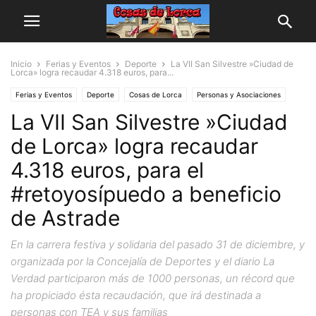
Inicio
Ferias y Eventos
Deporte
La VII San Silvestre »Ciudad de
Lorca» logra recaudar 4.318 euros, para...
Ferias y Eventos
Deporte
Cosas de Lorca
Personas y Asociaciones
La VII San Silvestre »Ciudad
de Lorca» logra recaudar
4.318 euros, para el
#retoyosípuedo a beneficio
de Astrade
En la carrera festiva y solidaria del pasado 31 de diciembre, y
organizada por la Concejalía de Deportes y el diario La
Verdad participaron más de 1000 personas, un récord que
ha propiciado ésta recaudación, que irá destinada a
personas con TEA y sus familias