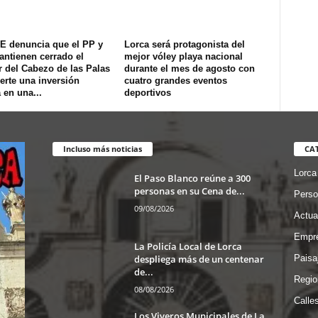
E denuncia que el PP y
Lorca será protagonista del
ntienen cerrado el
mejor vóley playa nacional
 del Cabezo de las Palas
durante el mes de agosto con
erte una inversión
cuatro grandes eventos
 en una...
deportivos
Incluso más noticias
CA
Lorca
El Paso Blanco reúne a 300
personas en su Cena de...
Perso
09/08/2026
Actua
Empre
La Policía Local de Lorca
despliega más de un centenar
Paisa
de...
Regio
08/08/2026
Calle
Los Viveros Municipales de La