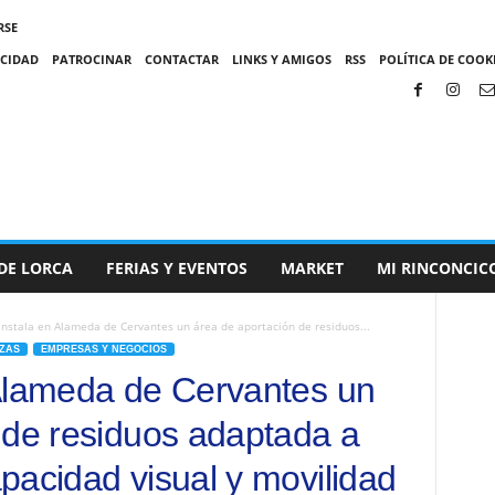
RSE
ACIDAD
PATROCINAR
CONTACTAR
LINKS Y AMIGOS
RSS
POLÍTICA DE COOKI
DE LORCA
FERIAS Y EVENTOS
MARKET
MI RINCONCIC
instala en Alameda de Cervantes un área de aportación de residuos...
ZAS
EMPRESAS Y NEGOCIOS
 Alameda de Cervantes un
 de residuos adaptada a
pacidad visual y movilidad