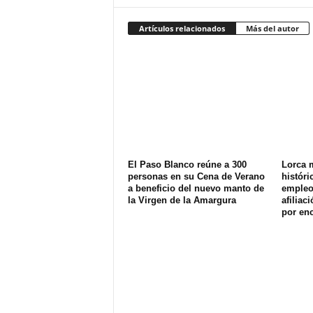
Artículos relacionados
Más del autor
El Paso Blanco reúne a 300
Lorca 
personas en su Cena de Verano
históri
a beneficio del nuevo manto de
empleo 
la Virgen de la Amargura
afiliac
por enc