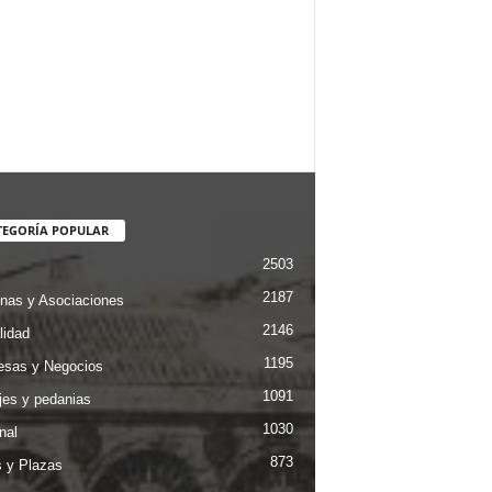
TEGORÍA POPULAR
2503
2187
nas y Asociaciones
2146
lidad
1195
sas y Negocios
1091
jes y pedanias
1030
nal
873
s y Plazas