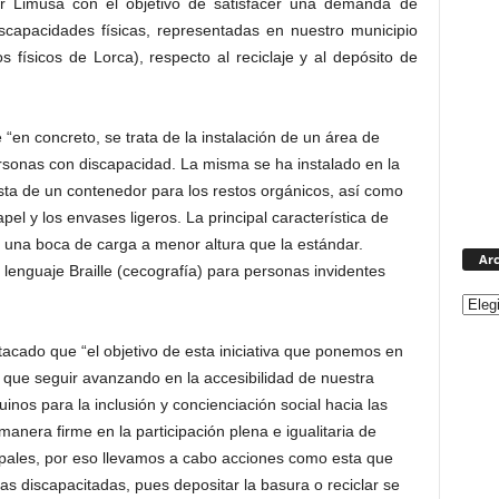
or Limusa con el objetivo de satisfacer una demanda de
scapacidades físicas, representadas en nuestro municipio
os físicos de Lorca), respecto al reciclaje y al depósito de
en concreto, se trata de la instalación de un área de
rsonas con discapacidad. La misma se ha instalado en la
a de un contenedor para los restos orgánicos, así como
apel y los envases ligeros. La principal característica de
 una boca de carga a menor altura que la estándar.
Arc
lenguaje Braille (cecografía) para personas invidentes
cado que “el objetivo de esta iniciativa que ponemos en
que seguir avanzando en la accesibilidad de nuestra
quinos para la inclusión y concienciación social hacia las
nera firme en la participación plena e igualitaria de
ipales, por eso llevamos a cabo acciones como esta que
as discapacitadas, pues depositar la basura o reciclar se