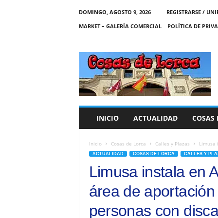
DOMINGO, AGOSTO 9, 2026
REGISTRARSE / UNI
MARKET – GALERÍA COMERCIAL
POLÍTICA DE PRIV
C
O
S
A
S
D
E
INICIO
ACTUALIDAD
COSAS 
L
O
R
Inicio
Cosas de Lorca
Calles y Plazas
Limusa 
C
ACTUALIDAD
COSAS DE LORCA
CALLES Y PLA
A
Limusa instala en
área de aportación
personas con disca