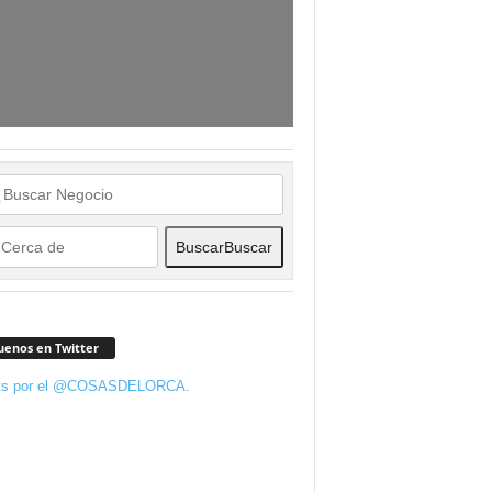
Buscar
Buscar
uenos en Twitter
ts por el @COSASDELORCA.