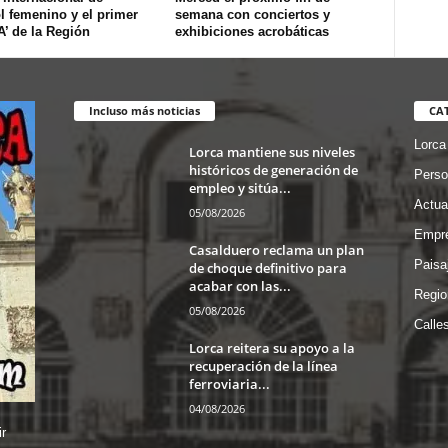
l femenino y el primer
semana con conciertos y
’ de la Región
exhibiciones acrobáticas
Incluso más noticias
CA
Lorca
Lorca mantiene sus niveles
históricos de generación de
Perso
empleo y sitúa...
Actua
05/08/2026
Empre
Casalduero reclama un plan
Paisa
de choque definitivo para
acabar con las...
Regio
05/08/2026
Calle
Lorca reitera su apoyo a la
recuperación de la línea
ferroviaria...
04/08/2026
r