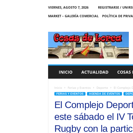
VIERNES, AGOSTO 7, 2026
REGISTRARSE / UNIRS
MARKET – GALERÍA COMERCIAL
POLÍTICA DE PRIV
C
O
S
A
S
D
E
INICIO
ACTUALIDAD
COSAS 
L
O
R
Inicio
Ferias y Eventos
Deporte
El Complejo D
C
FERIAS Y EVENTOS
AGENDA DE EVENTOS
DEP
A
El Complejo Deport
este sábado el IV 
Rugby con la parti