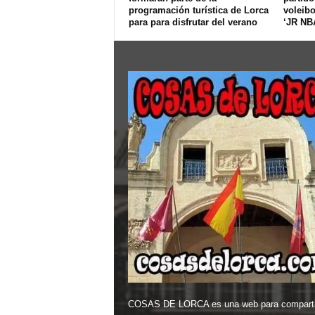
programación turística de Lorca
voleibo
para para disfrutar del verano
‘JR NBA
COSAS DE LORCA es una web para comparti