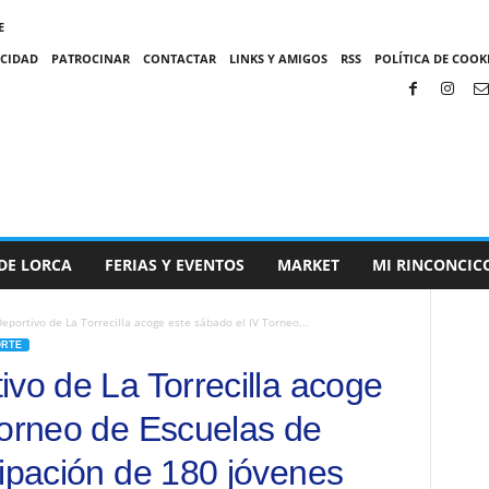
E
ACIDAD
PATROCINAR
CONTACTAR
LINKS Y AMIGOS
RSS
POLÍTICA DE COOKI
DE LORCA
FERIAS Y EVENTOS
MARKET
MI RINCONCIC
eportivo de La Torrecilla acoge este sábado el IV Torneo...
ORTE
ivo de La Torrecilla acoge
Torneo de Escuelas de
cipación de 180 jóvenes