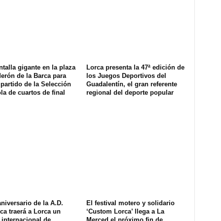
talla gigante en la plaza
Lorca presenta la 47ª edición de
erón de la Barca para
los Juegos Deportivos del
l partido de la Selección
Guadalentín, el gran referente
a de cuartos de final
regional del deporte popular
aniversario de la A.D.
El festival motero y solidario
ca traerá a Lorca un
‘Custom Lorca’ llega a La
 internacional de
Merced el próximo fin de