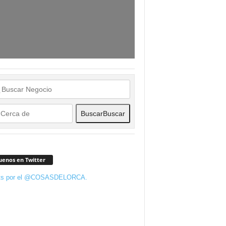
Buscar
Buscar
uenos en Twitter
ts por el @COSASDELORCA.