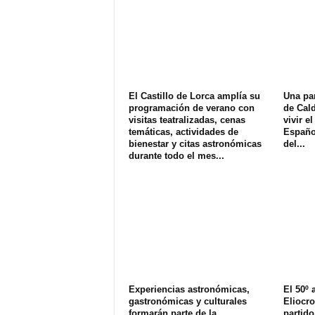
El Castillo de Lorca amplía su
Una pan
programación de verano con
de Cald
visitas teatralizadas, cenas
vivir e
temáticas, actividades de
Español
bienestar y citas astronómicas
del...
durante todo el mes...
Experiencias astronómicas,
El 50º 
gastronómicas y culturales
Eliocro
formarán parte de la
partido