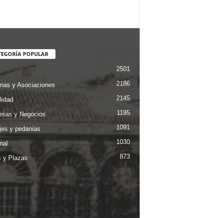
TEGORÍA POPULAR
2501
2186
nas y Asociaciones
2145
lidad
1195
sas y Negocios
1091
jes y pedanias
1030
nal
873
s y Plazas