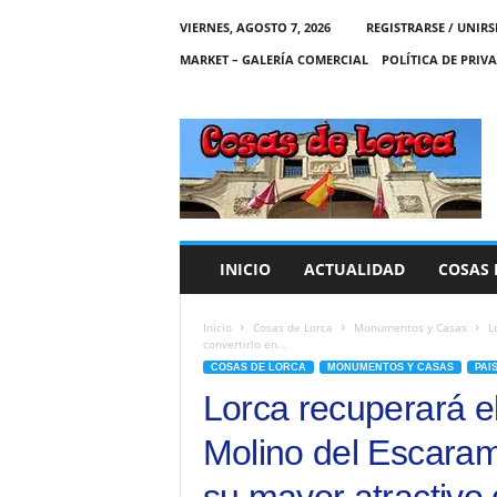
VIERNES, AGOSTO 7, 2026
REGISTRARSE / UNIRS
MARKET – GALERÍA COMERCIAL
POLÍTICA DE PRIV
C
O
S
A
S
D
E
INICIO
ACTUALIDAD
COSAS 
L
O
R
Inicio
Cosas de Lorca
Monumentos y Casas
L
convertirlo en...
C
COSAS DE LORCA
MONUMENTOS Y CASAS
PAI
A
Lorca recuperará el
Molino del Escaram