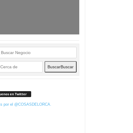
Buscar
Buscar
uenos en Twitter
ts por el @COSASDELORCA.