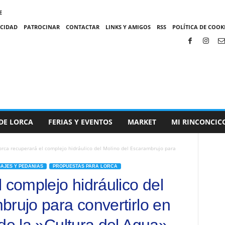
E
ACIDAD
PATROCINAR
CONTACTAR
LINKS Y AMIGOS
RSS
POLÍTICA DE COOKI
DE LORCA
FERIAS Y EVENTOS
MARKET
MI RINCONCIC
orca recuperará el complejo hidráulico del Molino del Escarambrujo para
SAJES Y PEDANIAS
PROPUESTAS PARA LORCA
 complejo hidráulico del
brujo para convertirlo en