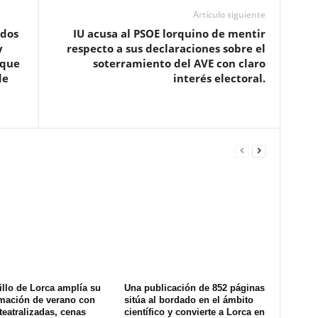
Artículo siguiente
ados
IU acusa al PSOE lorquino de mentir
y
respecto a sus declaraciones sobre el
 que
soterramiento del AVE con claro
de
interés electoral.
illo de Lorca amplía su
Una publicación de 852 páginas
mación de verano con
sitúa al bordado en el ámbito
 teatralizadas, cenas
científico y convierte a Lorca en