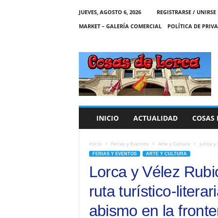
JUEVES, AGOSTO 6, 2026
REGISTRARSE / UNIRSE
MARKET – GALERÍA COMERCIAL
POLÍTICA DE PRIV
C
O
S
A
S
D
E
INICIO
ACTUALIDAD
COSAS 
L
O
R
Inicio
Ferias y Eventos
Arte y Cultura
Lorca y 
C
FERIAS Y EVENTOS
ARTE Y CULTURA
A
Lorca y Vélez Rubi
ruta turístico-liter
abismo en la fronte