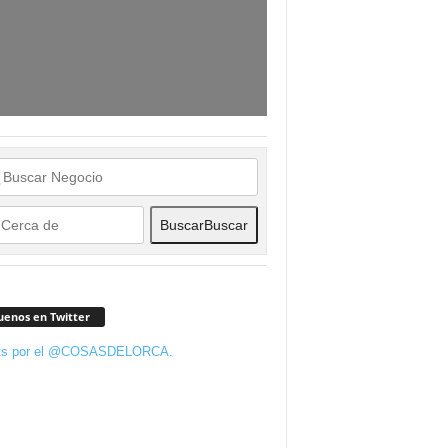
Buscar
Buscar
uenos en Twitter
ts por el @COSASDELORCA.