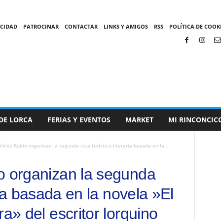
ACIDAD
PATROCINAR
CONTACTAR
LINKS Y AMIGOS
RSS
POLÍTICA DE COOKI
DE LORCA
FERIAS Y EVENTOS
MARKET
MI RINCONCIC
Vélez Rubio organizan la segunda ruta turístico-literaria basada en la...
o organizan la segunda
aria basada en la novela »El
ra» del escritor lorquino