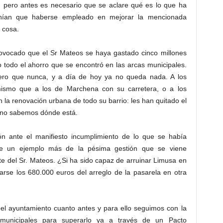
, pero antes es necesario que se aclare qué es lo que ha
nían que haberse empleado en mejorar la mencionada
 cosa.
rovocado que el Sr Mateos se haya gastado cinco millones
 todo el ahorro que se encontró en las arcas municipales.
ero que nunca, y a día de hoy ya no queda nada. A los
mismo que a los de Marchena con su carretera, o a los
n la renovación urbana de todo su barrio: les han quitado el
y no sabemos dónde está.
ón ante el manifiesto incumplimiento de lo que se había
de un ejemplo más de la pésima gestión que se viene
te del Sr. Mateos. ¿Si ha sido capaz de arruinar Limusa en
rse los 680.000 euros del arreglo de la pasarela en otra
 el ayuntamiento cuanto antes y para ello seguimos con la
 municipales para superarlo ya a través de un Pacto