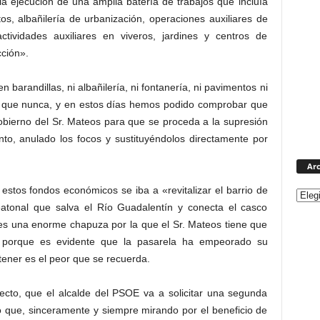
 la ejecución de una amplia batería de trabajos que incluía
os, albañilería de urbanización, operaciones auxiliares de
 actividades auxiliares en viveros, jardines y centros de
cción».
barandillas, ni albañilería, ni fontanería, ni pavimentos ni
or que nunca, y en estos días hemos podido comprobar que
obierno del Sr. Mateos para que se proceda a la supresión
nto, anulado los focos y sustituyéndolos directamente por
Arc
stos fondos económicos se iba a «revitalizar el barrio de
atonal que salva el Río Guadalentín y conecta el casco
 es una enorme chapuza por la que el Sr. Mateos tiene que
s, porque es evidente que la pasarela ha empeorado su
tener es el peor que se recuerda.
ecto, que el alcalde del PSOE va a solicitar una segunda
o que, sinceramente y siempre mirando por el beneficio de