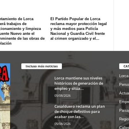
ntamiento de Lorca
El Partido Popular de Lorca
erá trabajos de
reclama mayor protección legal
cionamiento y limpieza
y más medios para Policía
uente Nuevo ante el
Nacional y Guardia Civil frente
inminente de las obras de
al crimen organizado y el...
lación
Incluso más noticias
CA
Lorca
Lorca mantiene sus niveles
históricos de generación de
Perso
empleo y sitúa...
Actua
05/08/2026
Empre
Casalduero reclama un plan
Paisa
de choque definitivo para
acabar con las...
Regio
05/08/2026
Calle