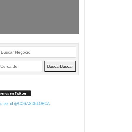
Buscar
Buscar
uenos en Twitter
ts por el @COSASDELORCA.