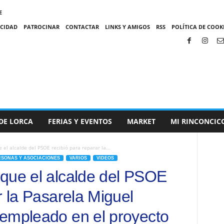
E
ACIDAD
PATROCINAR
CONTACTAR
LINKS Y AMIGOS
RSS
POLÍTICA DE COOKI
DE LORCA
FERIAS Y EVENTOS
MARKET
MI RINCONCIC
el alcalde del PSOE recibió para reparar la...
RSONAS Y ASOCIACIONES
VARIOS
VIDEOS
que el alcalde del PSOE
r la Pasarela Miguel
empleado en el proyecto