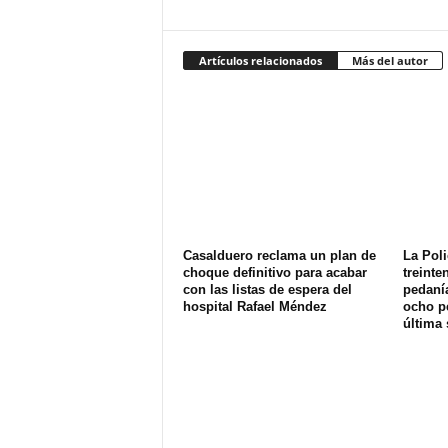
Artículos relacionados
Más del autor
Casalduero reclama un plan de
La Poli
choque definitivo para acabar
treinte
con las listas de espera del
pedanía
hospital Rafael Méndez
ocho p
última