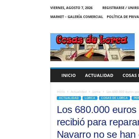
VIERNES, AGOSTO 7, 2026
REGISTRARSE / UNIRS
MARKET – GALERÍA COMERCIAL
POLÍTICA DE PRIV
C
O
S
A
S
D
E
INICIO
ACTUALIDAD
COSAS 
L
O
R
Inicio
Actualidad
Lorca
Los 680.000 euros que 
C
ACTUALIDAD
LORCA
COSAS DE LORCA
PE
A
Los 680.000 euros 
recibió para repara
Navarro no se han 