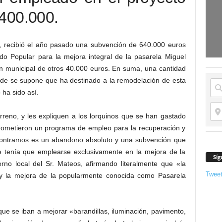
s 400.000.
, recibió el año pasado una subvención de 640.000 euros
ido Popular para la mejora integral de la pasarela Miguel
n municipal de otros 40.000 euros. En suma, una cantidad
alde se supone que ha destinado a la remodelación de esta
 ha sido así.
reno, y les expliquen a los lorquinos que se han gastado
Prometieron un programa de empleo para la recuperación y
contramos es un abandono absoluto y una subvención que
te tenía que emplearse exclusivamente en la mejora de la
Síg
erno local del Sr. Mateos, afirmando literalmente que «la
Twee
n y la mejora de la popularmente conocida como Pasarela
ue se iban a mejorar «barandillas, iluminación, pavimento,