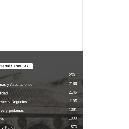
TEGORÍA POPULAR
2501
2186
nas y Asociaciones
2145
lidad
1195
sas y Negocios
1091
jes y pedanias
1030
nal
873
s y Plazas