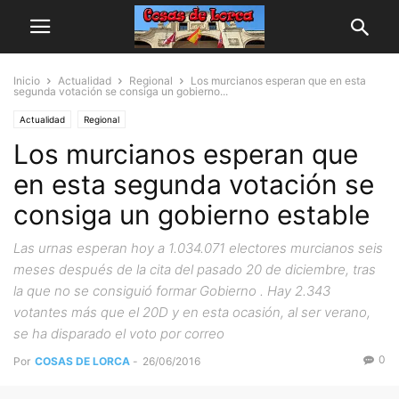
Inicio
Actualidad
Regional
Los murcianos esperan que en esta
segunda votación se consiga un gobierno...
Actualidad
Regional
Los murcianos esperan que
en esta segunda votación se
consiga un gobierno estable
Las urnas esperan hoy a 1.034.071 electores murcianos seis
meses después de la cita del pasado 20 de diciembre, tras
la que no se consiguió formar Gobierno . Hay 2.343
votantes más que el 20D y en esta ocasión, al ser verano,
se ha disparado el voto por correo
0
Por
COSAS DE LORCA
-
26/06/2016