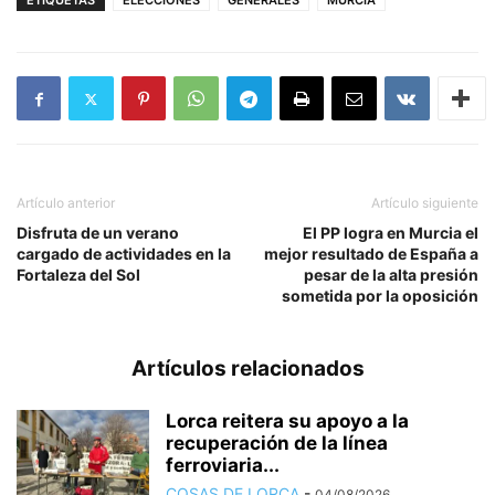
ETIQUETAS
ELECCIONES
GENERALES
MURCIA
Artículo anterior
Artículo siguiente
Disfruta de un verano
El PP logra en Murcia el
cargado de actividades en la
mejor resultado de España a
Fortaleza del Sol
pesar de la alta presión
sometida por la oposición
Artículos relacionados
Lorca reitera su apoyo a la
recuperación de la línea
ferroviaria...
COSAS DE LORCA
-
04/08/2026