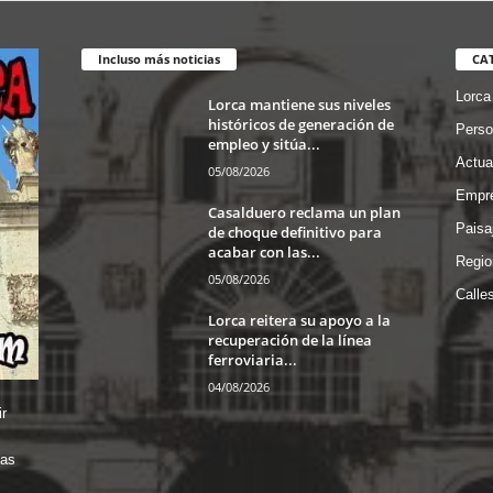
Incluso más noticias
CA
Lorca
Lorca mantiene sus niveles
históricos de generación de
Perso
empleo y sitúa...
Actua
05/08/2026
Empre
Casalduero reclama un plan
Paisa
de choque definitivo para
acabar con las...
Regio
05/08/2026
Calle
Lorca reitera su apoyo a la
recuperación de la línea
ferroviaria...
04/08/2026
r
das