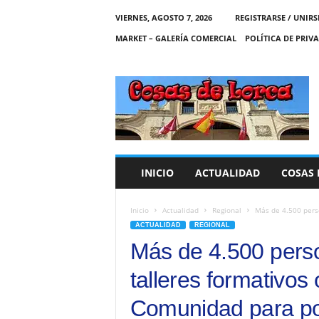
VIERNES, AGOSTO 7, 2026
REGISTRARSE / UNIRS
MARKET – GALERÍA COMERCIAL
POLÍTICA DE PRIV
C
O
S
A
S
D
E
INICIO
ACTUALIDAD
COSAS 
L
O
R
Inicio
Actualidad
Regional
Más de 4.500 perso
C
ACTUALIDAD
REGIONAL
A
Más de 4.500 perso
talleres formativos
Comunidad para pot