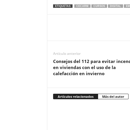
ETIQUETAS
CECARM
CURSOS
DIGITAL
EM
Artículo anterior
Consejos del 112 para evitar incen
en viviendas con el uso de la
calefacción en invierno
Artículos relacionados
Más del autor