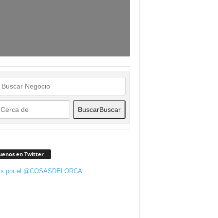
Buscar
Buscar
uenos en Twitter
ts por el @COSASDELORCA.