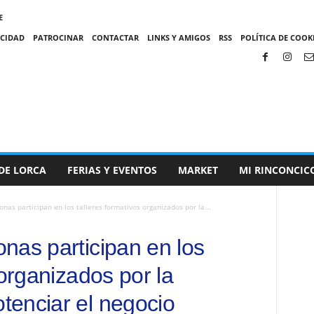
E
ACIDAD
PATROCINAR
CONTACTAR
LINKS Y AMIGOS
RSS
POLÍTICA DE COOKI
DE LORCA
FERIAS Y EVENTOS
MARKET
MI RINCONCIC
nas participan en los talleres formativos organizados por la...
nas participan en los
 organizados por la
enciar el negocio