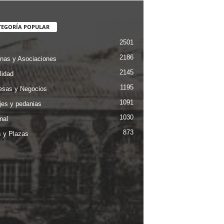
TEGORÍA POPULAR
2501
2186
nas y Asociaciones
2145
lidad
1195
sas y Negocios
1091
jes y pedanias
1030
nal
873
s y Plazas