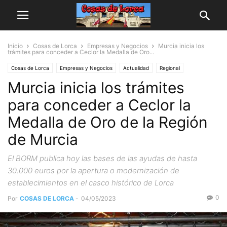
Inicio
Cosas de Lorca
Empresas y Negocios
Murcia inicia los
trámites para conceder a Ceclor la Medalla de Oro...
Cosas de Lorca
Empresas y Negocios
Actualidad
Regional
Murcia inicia los trámites
para conceder a Ceclor la
Medalla de Oro de la Región
de Murcia
El BORM publica hoy las bases de las ayudas de hasta
30.000 euros por la apertura o modernización de
establecimientos en el casco histórico de Lorca
0
Por
COSAS DE LORCA
-
04/05/2023