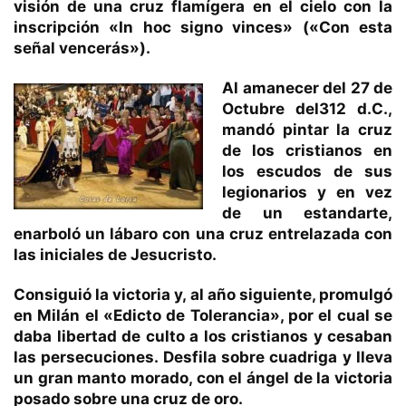
visión de una cruz flamígera en el cielo con la
inscripción «In hoc signo vinces» («Con esta
señal vencerás»).
Al amanecer del 27 de
Octubre del312 d.C.,
mandó pintar la cruz
de los cristianos en
los escudos de sus
legionarios y en vez
de un estandarte,
enarboló un lábaro con una cruz entrelazada con
las iniciales de Jesucristo.
Consiguió la victoria y, al año siguiente, promulgó
en Milán el «Edicto de Tolerancia», por el cual se
daba libertad de culto a los cristianos y cesaban
las persecuciones. Desfila sobre cuadriga y lleva
un gran manto morado, con el ángel de la victoria
posado sobre una cruz de oro.