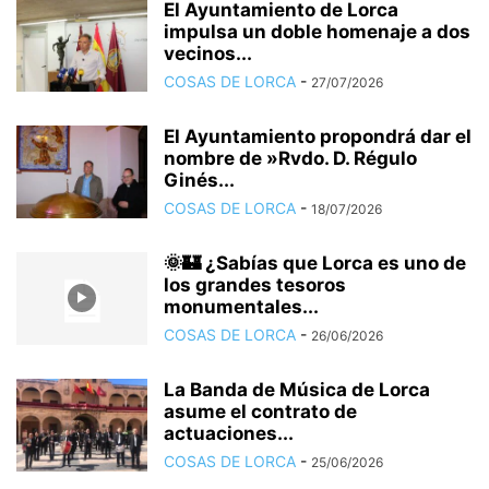
El Ayuntamiento de Lorca
impulsa un doble homenaje a dos
vecinos...
COSAS DE LORCA
-
27/07/2026
El Ayuntamiento propondrá dar el
Pedro Menchón - Manifestación 1931
nombre de »Rvdo. D. Régulo
Ginés...
PEDRO MENCHON MANIFESTACION 1931 FACHADA CON ALCALDE
FRANCISCO DE PAULA PELEGRIN. www.cosasdelorca.com
COSAS DE LORCA
-
18/07/2026
🌞🏰 ¿Sabías que Lorca es uno de
los grandes tesoros
monumentales...
COSAS DE LORCA
-
26/06/2026
La Banda de Música de Lorca
asume el contrato de
actuaciones...
COSAS DE LORCA
-
25/06/2026
Pedro Menchón 1875 - 1955