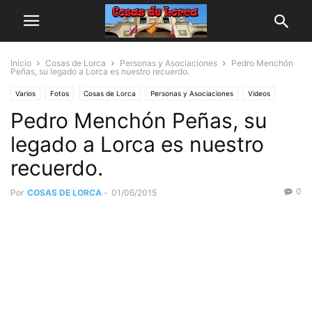
Inicio
Cosas de Lorca
Personas y Asociaciones
Pedro Menchón
Peñas, su legado a Lorca es nuestro recuerdo.
Varios
Fotos
Cosas de Lorca
Personas y Asociaciones
Videos
Pedro Menchón Peñas, su
legado a Lorca es nuestro
recuerdo.
0
Por
COSAS DE LORCA
-
01/06/2015