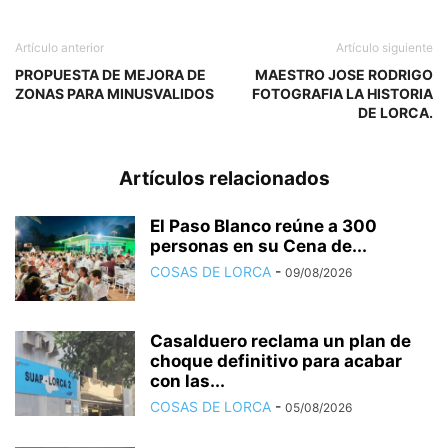
Artículo anterior
Artículo siguiente
PROPUESTA DE MEJORA DE
MAESTRO JOSE RODRIGO
ZONAS PARA MINUSVALIDOS
FOTOGRAFIA LA HISTORIA
DE LORCA.
Pedro Menchón 1875 - 1955
Artículos relacionados
El Paso Blanco reúne a 300
personas en su Cena de...
COSAS DE LORCA
-
09/08/2026
Casalduero reclama un plan de
choque definitivo para acabar
SEÑORITAS CON MANTILLA
con las...
PEDRO MENCHON SEÑORITAS CON MANTILLA. www.cosasdelorca.com
COSAS DE LORCA
-
05/08/2026