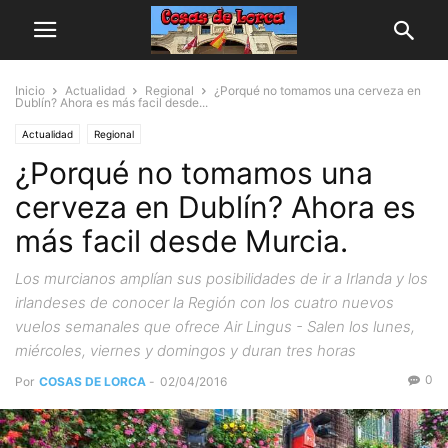
Inicio
Actualidad
Regional
¿Porqué no tomamos una cerveza en
Dublín? Ahora es más facil desde...
Actualidad
Regional
¿Porqué no tomamos una
cerveza en Dublín? Ahora es
más facil desde Murcia.
Los murcianos amplían sus posibilidades de ir a Irlanda y los
irlandeses de conocer la Región con los cuatro nuevos
vuelos semanales que ofrece Air Lingus - Salen los lunes,
miércoles, viernes y domingos y duran tres horas
0
Por
COSAS DE LORCA
-
02/04/2016